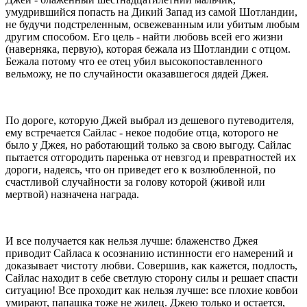
умудрившийся попасть на Дикий Запад из самой Шотландии,
не будучи подстреленным, освежеванным или убитым любым
другим способом. Его цель - найти любовь всей его жизни
(наверняка, первую), которая бежала из Шотландии с отцом.
Бежала потому что ее отец убил высокопоставленного
вельможу, не по случайности оказавшегося дядей Джея.
По дороге, которую Джей выбрал из дешевого путеводителя,
ему встречается Сайлас - некое подобие отца, которого не
было у Джея, но работающий только за свою выгоду. Сайлас
пытается отгородить паренька от невзгод и превратностей их
дороги, надеясь, что он приведет его к возлюбленной, по
счастливой случайности за голову которой (живой или
мертвой) назначена награда.
И все получается как нельзя лучше: блаженство Джея
приводит Сайласа к осознанию истинности его намерений и
доказывает чистоту любви. Совершив, как кажется, подлость,
Сайлас находит в себе светлую сторону силы и решает спасти
ситуацию! Все проходит как нельзя лучше: все плохие ковбои
умирают, папашка тоже не жилец. Джею только и остается,