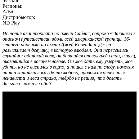
русские
Регионы:
A/B/C
Дистрибьютор:
ND Play
История авантюриста по имени Сайлас, сопровождающего в
опасном путешествии вдоль всей американской границы 16-
летнего паренька по имени Джей Кавендиш. Джей
разыскивает девушку, в которую влюблен. Они пересеклись
случайно: одинокий волк, отбившийся от волчьей стаи, и заяц,
оказавшийся в волчьем логове. Он мог дать ему умереть, мог
убить, но не вцепился в горло, а пошел с ним по следу, помогая
найти затаившуюся где-то любовь, провожая через поля
ненависти и леса страха, твёрдо не решив, что делать
дальше с ним и с собой.